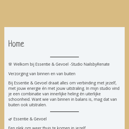
Ga
naar
de
Hoofdmenu
inhoud
Home
🌸 Welkom bij Essentie & Gevoel -Studio NailsbyRenate
Verzorging van binnen en van buiten
Bij Essentie & Gevoel draait alles om verbinding met jezelf,
met jouw energie én met jouw uitstraling. In mijn studio vind
je een combinatie van innerlijke heling én uiterlijke
schoonheid. Want wie van binnen in balans is, mag dat van
buiten ook uitstralen.
🌿 Essentie & Gevoel
Een plek om weer thuis te komen in jezelf